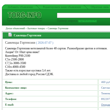
Добавить обьявление
Редактировать ваши обьявления
Обратная связь
Пример запроса:
металлопрокат
Торгово-Информационный портал
Доски объявлений
»
Бытовые товары
»
Саженцы Гортензии
Саженцы Гортензии
Саженцы Гортензии
( 2026-07-07 )
Саженцы Гортензии метельчатой более 40 сортов. Разнообразие цветов и оттенков.
Акция! От 10шт цена ниже!
Контейнер Р00-2100
С5л-2500-2800
С7,5л-3000-3500
С10л-4000-4500
Также есть взрослые кустики 3,4 лет.
Доставка в любой город России СДЭК.
Цена:
460 ру
Контактное лицо:
Светла
Адрес:
Тюмень
Телефон:
892207
Е-mail:
Отправ